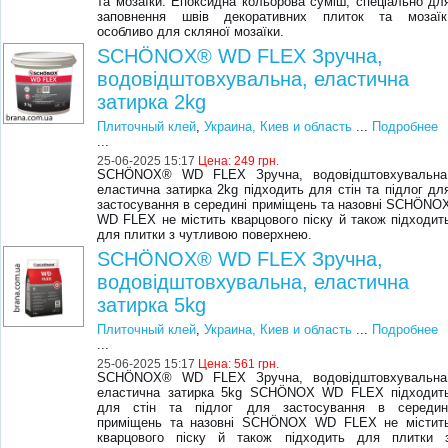
та мозаїки. Епоксидна кольорова суміш, спеціально дл
заповнення швів декоративних плиток та мозаїк
особливо для скляної мозаїки.
SCHÖNOX® WD FLEX Зручна,
водовідштовхувальна, еластична
затиркa 2kg
Плиточный клей
,
Украина, Киев и область
...
Подробнее
...
25-06-2025 15:17
Цена:
249 грн.
SCHÖNOX® WD FLEX Зручна, водовідштовхувальна
еластична затиркa 2kg підходить для стін та підлог дл
застосування в середині приміщень та назовні SCHÖNO
WD FLEX не містить кварцового піску й також підходит
для плитки з чутливою поверхнею.
SCHÖNOX® WD FLEX Зручна,
водовідштовхувальна, еластична
затиркa 5kg
Плиточный клей
,
Украина, Киев и область
...
Подробнее
...
25-06-2025 15:17
Цена:
561 грн.
SCHÖNOX® WD FLEX Зручна, водовідштовхувальна
еластична затиркa 5kg SCHÖNOX WD FLEX підходит
для стін та підлог для застосування в середин
приміщень та назовні SCHÖNOX WD FLEX не містит
кварцового піску й також підходить для плитки 