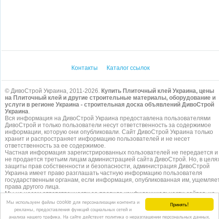
Контакты
Каталог ссылок
© ДивоСтрой Украина, 2011-2026.
Купить Плиточный клей Украина, цены
на Плиточный клей и другие строительные материалы, оборудование и
услуги в регионе Украина - строительная доска объявлений ДивоСтрой
Украина
.
Вся информация на ДивоСтрой Украина предоставлена пользователями
ДивоСтрой и только пользователи несут ответственность за содержимое
информации, которую они опубликовали. Сайт ДивоСтрой Украина только
хранит и распространяет информацию пользователей и не несет
ответственность за ее содержимое.
Частная информация зарегистрированных пользователей не передается и
не продается третьим лицам администрацией сайта ДивоСтрой. Но, в целя
защиты прав собственности и безопасности, администрация ДивоСтрой
Украина имеет право разглашать частную информацию пользователя
государственным органам, если информация, опубликованная им, ущемляе
права другого лица.
Мы не несем ответственности за правила конфиденциальности сайтов, на
которые ссылается ДивоСтрой. На некоторых страницах нашего
сайта
Мы используем файлы cookie для персонализации контента и
Принять!
представлена реклама Google Adsense Advertising Network. Чтобы узнать
рекламы, предоставления функций социальных сетей и
подробней о правилах конфиденциальности Google
нажмите тут
.
анализа нашего трафика. На сайте действует политика о неразглашении персональных данных.