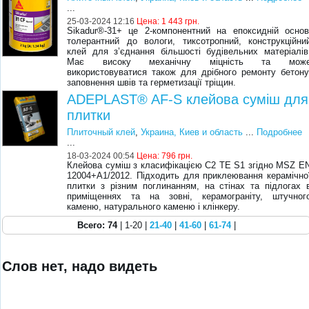
...
25-03-2024 12:16
Цена:
1 443 грн.
Sikadur®-31+ це 2-компонентний на епоксидній основ
толерантний до вологи, тиксотропний, конструкційни
клей для з’єднання більшості будівельних матеріалів
Має високу механічну міцність та мож
використовуватися також для дрібного ремонту бетону
заповнення швів та герметизації тріщин.
ADEPLAST® AF-S клейова суміш для
плитки
Плиточный клей
,
Украина, Киев и область
...
Подробнее
...
18-03-2024 00:54
Цена:
796 грн.
Клейова суміш з класифікацією C2 TE S1 згідно MSZ E
12004+A1/2012. Підходить для приклеювання керамічно
плитки з різним поглинанням, на стінах та підлогах 
приміщеннях та на зовні, керамограніту, штучног
каменю, натурального каменю і клінкеру.
Всего: 74
| 1-20 |
21-40
|
41-60
|
61-74
|
Слов нет, надо видеть