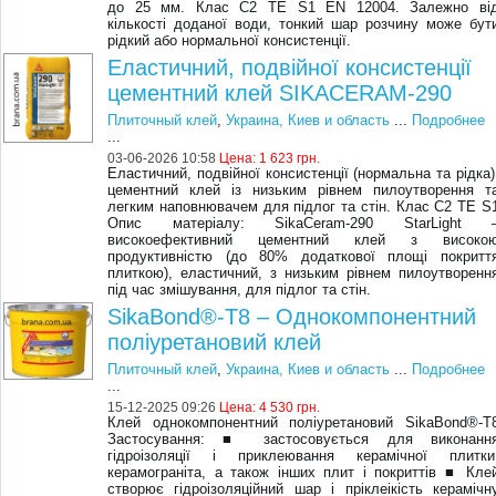
до 25 мм. Клас C2 TE S1 EN 12004. Залежно ві
кількості доданої води, тонкий шар розчину може бут
рідкий або нормальної консистенції.
Еластичний, подвійної консистенції
цементний клей SIKACERAM-290
Плиточный клей
,
Украина, Киев и область
...
Подробнее
...
03-06-2026 10:58
Цена:
1 623 грн.
Еластичний, подвійної консистенції (нормальна та рідка)
цементний клей із низьким рівнем пилоутворення т
легким наповнювачем для підлог та стін. Клас C2 TE S
Опис матеріалу: SikaCeram-290 StarLight 
високоефективний цементний клей з високо
продуктивністю (до 80% додаткової площі покритт
плиткою), еластичний, з низьким рівнем пилоутворенн
під час змішування, для підлог та стін.
SikaBond®-T8 – Однокомпонентний
поліуретановий клей
Плиточный клей
,
Украина, Киев и область
...
Подробнее
...
15-12-2025 09:26
Цена:
4 530 грн.
Клей однокомпонентний поліуретановий SikaBond®-T
Застосування: ■ застосовується для виконанн
гідроізоляції і приклеювання керамічної плитки
керамограніта, а також інших плит і покриттів ■ Кле
створює гідроізоляційний шар і пріклеікість керамічн