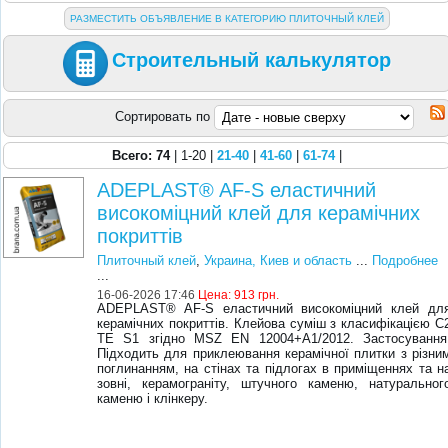
РАЗМЕСТИТЬ ОБЪЯВЛЕНИЕ В КАТЕГОРИЮ ПЛИТОЧНЫЙ КЛЕЙ
Строительный калькулятор
Сортировать по
Всего: 74
| 1-20 |
21-40
|
41-60
|
61-74
|
ADEPLAST® AF-S еластичний
високоміцний клей для керамічних
покриттів
Плиточный клей
,
Украина, Киев и область
...
Подробнее
...
16-06-2026 17:46
Цена:
913 грн.
ADEPLAST® AF-S еластичний високоміцний клей дл
керамічних покриттів. Клейова суміш з класифікацією C
TE S1 згідно MSZ EN 12004+A1/2012. Застосування
Підходить для приклеювання керамічної плитки з різни
поглинанням, на стінах та підлогах в приміщеннях та н
зовні, керамограніту, штучного каменю, натуральног
каменю і клінкеру.