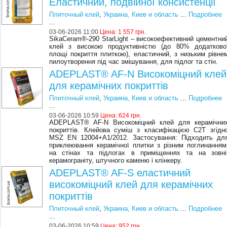
Еластичний, подвійної консистенції
Плиточный клей
,
Украина, Киев и область
...
Подробнее
...
03-06-2026 11:00
Цена:
1 557 грн.
SikaCeram®-290 StarLight – високоефективний цементни
клей з високою продуктивністю (до 80% додатково
площі покриття плиткою), еластичний, з низьким рівне
пилоутворення під час змішування, для підлог та стін.
ADEPLAST® AF-N Високоміцний клей
для керамічних покриттів
Плиточный клей
,
Украина, Киев и область
...
Подробнее
...
03-06-2026 10:59
Цена:
624 грн.
ADEPLAST® AF-N Високоміцний клей для керамічни
покриттів. Клейова суміш з класифікацією C2T згідн
MSZ EN 12004+A1/2012. Застосування: Підходить дл
приклеювання керамічної плитки з різним поглинанням
на стінах та підлогах в приміщеннях та на зовні
керамограніту, штучного каменю і клінкеру.
ADEPLAST® AF-S еластичний
високоміцний клей для керамічних
покриттів
Плиточный клей
,
Украина, Киев и область
...
Подробнее
...
03-06-2026 10:59
Цена:
952 грн.