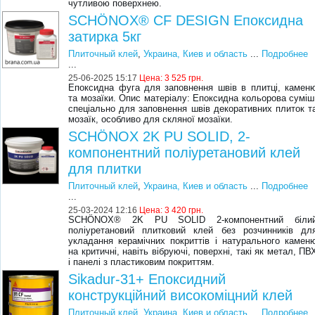
чутливою поверхнею.
SCHÖNOX® CF DESIGN Епоксидна
затирка 5кг
Плиточный клей
,
Украина, Киев и область
...
Подробнее
...
25-06-2025 15:17
Цена:
3 525 грн.
Епоксидна фуга для заповнення швів в плитці, камен
та мозаїки. Опис матеріалу: Епоксидна кольорова суміш
спеціально для заповнення швів декоративних плиток т
мозаїк, особливо для скляної мозаїки.
SCHÖNOX 2K PU SOLID, 2-
компонентний поліуретановий клей
для плитки
Плиточный клей
,
Украина, Киев и область
...
Подробнее
...
25-03-2024 12:16
Цена:
3 420 грн.
SCHÖNOX® 2K PU SOLID 2-компонентний біли
поліуретановий плитковий клей без розчинників дл
укладання керамічних покриттів і натурального камен
на критичні, навіть вібруючі, поверхні, такі як метал, ПВ
і панелі з пластиковим покриттям.
Sikadur-31+ Епоксидний
конструкційний високоміцний клей
Плиточный клей
,
Украина, Киев и область
...
Подробнее