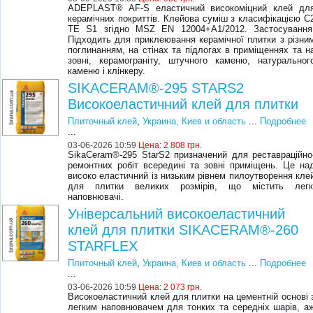
ADEPLAST® AF-S еластичний високоміцний клей дл
керамічних покриттів. Клейова суміш з класифікацією C
TE S1 згідно MSZ EN 12004+A1/2012. Застосування
Підходить для приклеювання керамічної плитки з різни
поглинанням, на стінах та підлогах в приміщеннях та н
зовні, керамограніту, штучного каменю, натуральног
каменю і клінкеру.
SIKACERAM®-295 STARS2
Високоеластичний клей для плитки
Плиточный клей
,
Украина, Киев и область
...
Подробнее
...
03-06-2026 10:59
Цена:
2 808 грн.
SikaCeram®-295 StarS2 призначений для реставраційно
ремонтних робіт всередині та зовні приміщень. Це на
високо еластичний із низьким рівнем пилоутворення кле
для плитки великих розмірів, що містить легк
наповнювачі.
Універсальний високоеластичний
клей для плитки SIKACERAM®-260
STARFLEX
Плиточный клей
,
Украина, Киев и область
...
Подробнее
...
03-06-2026 10:59
Цена:
2 073 грн.
Високоеластичний клей для плитки на цементній основі 
легким наповнювачем для тонких та середніх шарів, а