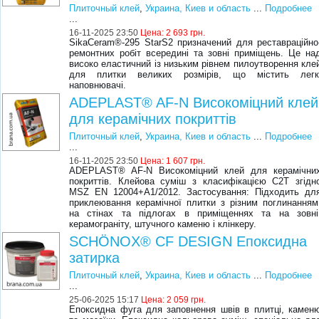
Плиточный клей
,
Украина, Киев и область
...
Подробнее
...
16-11-2025 23:50
Цена:
2 693 грн.
SikaCeram®-295 StarS2 призначений для реставраційно
ремонтних робіт всередині та зовні приміщень. Це на
високо еластичний із низьким рівнем пилоутворення кле
для плитки великих розмірів, що містить легк
наповнювачі.
ADEPLAST® AF-N Високоміцний клей
для керамічних покриттів
Плиточный клей
,
Украина, Киев и область
...
Подробнее
...
16-11-2025 23:50
Цена:
1 607 грн.
ADEPLAST® AF-N Високоміцний клей для керамічни
покриттів. Клейова суміш з класифікацією C2T згідн
MSZ EN 12004+A1/2012. Застосування: Підходить дл
приклеювання керамічної плитки з різним поглинанням
на стінах та підлогах в приміщеннях та на зовні
керамограніту, штучного каменю і клінкеру.
SCHÖNOX® CF DESIGN Епоксидна
затирка
Плиточный клей
,
Украина, Киев и область
...
Подробнее
...
25-06-2025 15:17
Цена:
2 059 грн.
Епоксидна фуга для заповнення швів в плитці, камен