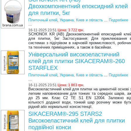
Двохкомпонентний епоксидний клей
для плитки, 5кг
Плиточный клей
,
Украина, Киев и область
...
Подробнее
...
16-11-2025 23:51
Цена:
3 722 грн.
SCHONOX KR (AB) Двохкомпонентний епоксидний кле
для плитки, 5кг Застосування: Для приклеювання 
системах з підігрівом в харчовій промисловості, робочи
та технічних приміщеннях, а також в басейнах.
Універсальний високоеластичний
клей для плитки SIKACERAM®-260
STARFLEX
Плиточный клей
,
Украина, Киев и область
...
Подробнее
...
16-11-2025 23:51
Цена:
1 863 грн.
Високоеластичний клей для плитки на цементній основі 
легким наповнювачем для тонких та середніх шарів, а
до 25 мм. Клас C2 TE S1 EN 12004. Залежно ві
кількості доданої води, тонкий шар розчину може бут
рідкий або нормальної консистенції.
SIKACERAM®-295 STARS2
Високоеластичний клей для плитки
подвійної конси